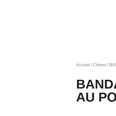
Accueil
/
Chiens
/ B
BAND
AU P