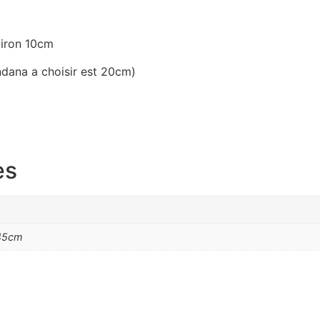
viron 10cm
andana a choisir est 20cm)
es
 45cm