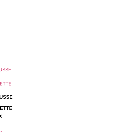
USSE
LETTE
€