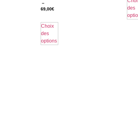
Choi
–
des
69,00
€
opti
Choix
des
options