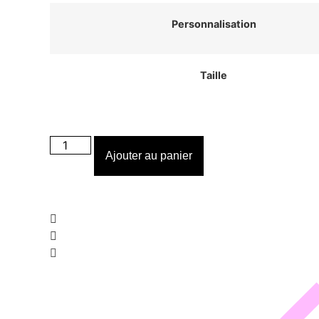
Personnalisation
Taille
quantité
de
Ajouter au panier
Collier
BOAT