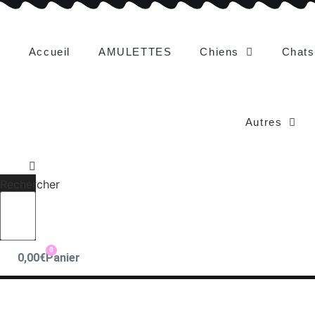
Aller
au
contenu
Accueil
AMULETTES
Chiens
Chats
Autres
Rechercher
0
0,00
€
Panier