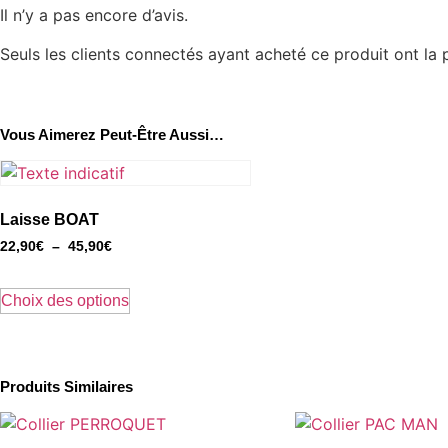
Il n’y a pas encore d’avis.
Seuls les clients connectés ayant acheté ce produit ont la po
Vous Aimerez Peut-Être Aussi…
Laisse BOAT
Plage
22,90
€
–
45,90
€
de
Ce
prix :
produit
Choix des options
22,90€
a
à
plusieurs
45,90€
variations.
Produits Similaires
Les
options
peuvent