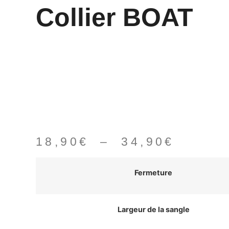
Collier BOAT
Plage
18,90
€
–
34,90
€
de
Fermeture
prix :
18,90€
à
Largeur de la sangle
34,90€