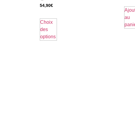
54,90
€
Ajou
au
Choix
pani
des
options