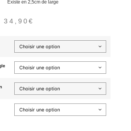
Existe en 2,5cm de large
–
34,90
€
gle
n