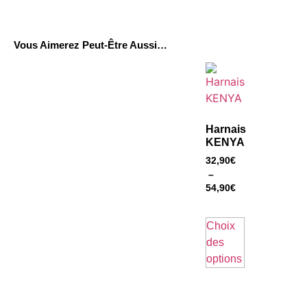
Vous Aimerez Peut-Être Aussi…
Harnais
KENYA
32,90
€
–
54,90
€
Choix
des
options