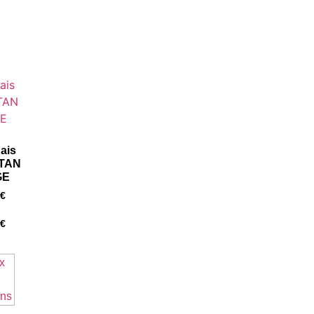
ais
TAN
GE
€
€
x
ons