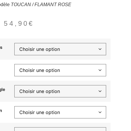
dèle
TOUCAN / FLAMANT ROSE
–
54,90
€
s
gle
n