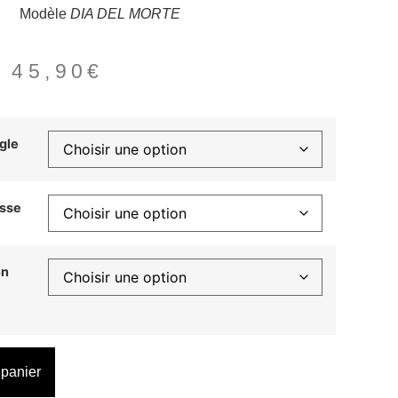
Modèle
DIA DEL MORTE
–
45,90
€
gle
isse
on
 panier