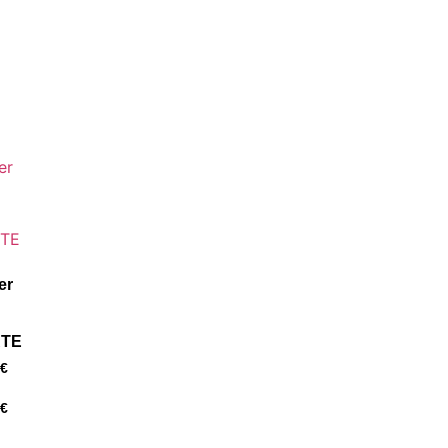
er
TE
€
€