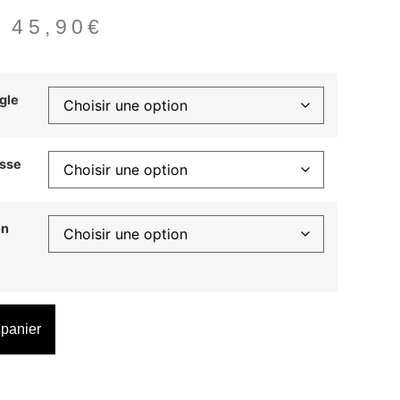
–
45,90
€
gle
isse
on
 panier