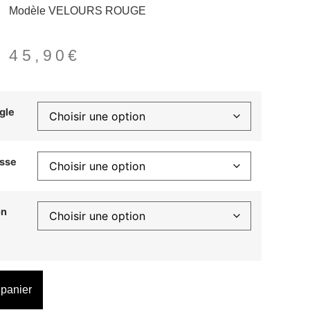
Modèle VELOURS ROUGE
–
45,90
€
gle
isse
on
 panier