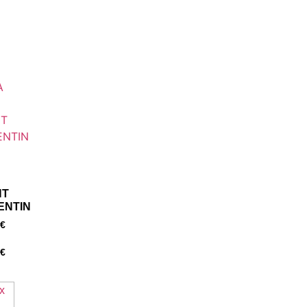
NT
ENTIN
€
€
x