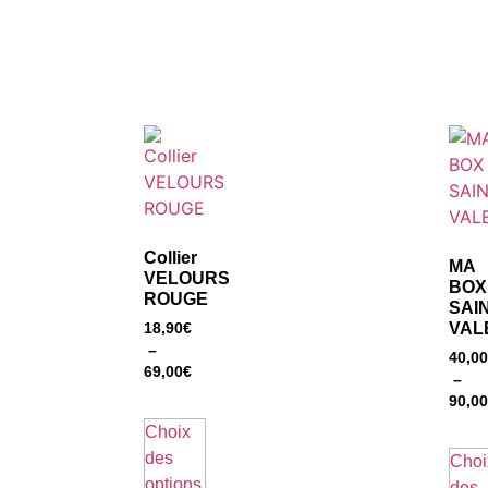
Collier
MA
VELOURS
BOX
ROUGE
SAI
VAL
18,90
€
–
40,00
69,00
€
–
90,00
Choix
des
Choi
options
des