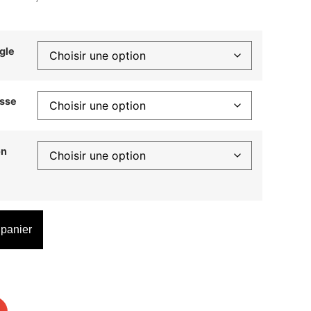
gle
isse
on
 panier