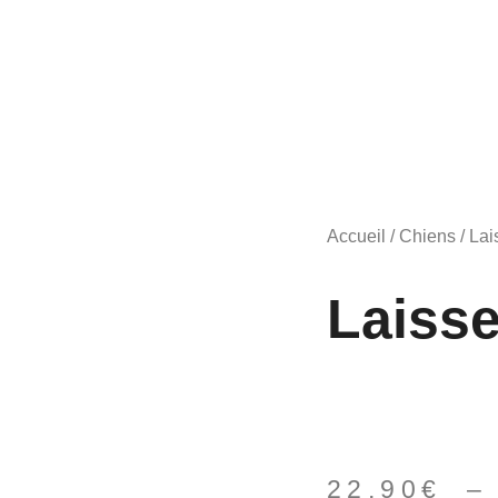
Accueil
/
Chiens
/
Lai
Laiss
22,90
€