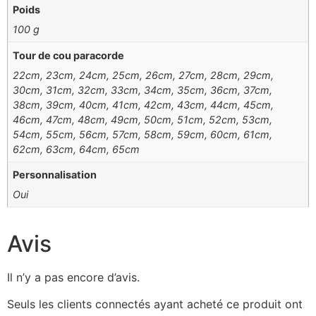
Poids
100 g
Tour de cou paracorde
22cm, 23cm, 24cm, 25cm, 26cm, 27cm, 28cm, 29cm,
30cm, 31cm, 32cm, 33cm, 34cm, 35cm, 36cm, 37cm,
38cm, 39cm, 40cm, 41cm, 42cm, 43cm, 44cm, 45cm,
46cm, 47cm, 48cm, 49cm, 50cm, 51cm, 52cm, 53cm,
54cm, 55cm, 56cm, 57cm, 58cm, 59cm, 60cm, 61cm,
62cm, 63cm, 64cm, 65cm
Personnalisation
Oui
Avis
Il n’y a pas encore d’avis.
Seuls les clients connectés ayant acheté ce produit ont