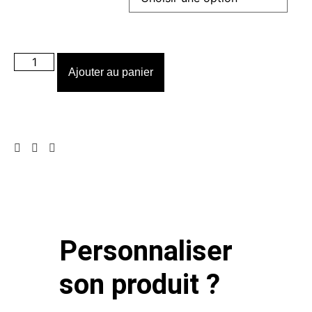
Ajouter au panier
Personnaliser
son produit ?