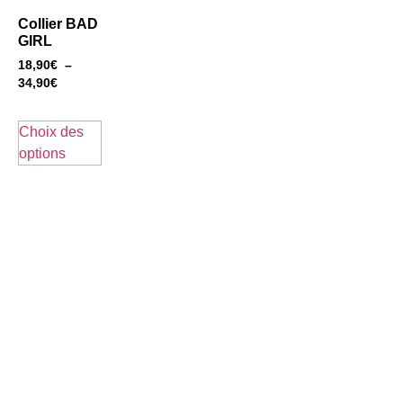
Collier BAD
GIRL
18,90
€
–
34,90
€
Choix des
options