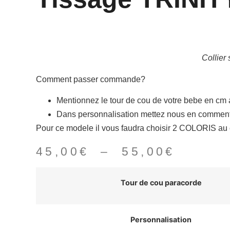
Collier
Comment passer commande?
Mentionnez le tour de cou de votre bebe en cm 
Dans personnalisation mettez nous en commentai
Pour ce modele il vous faudra choisir 2 COLORIS au 
Plage
45,00
€
–
55,00
€
de
Tour de cou paracorde
prix :
45,00€
à
Personnalisation