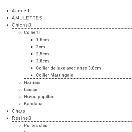
Aller
au
Accueil
contenu
AMULETTES
Chiens
Collier
1,5cm
2cm
2,5cm
3,8cm
Collier de luxe avec anse 3,8cm
Collier Martingale
Harnais
Laisse
Nœud papillon
Bandana
Chats
Résine
Portes clés