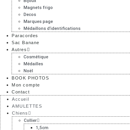
Bijoux
Magnets frigo
Decos
Marques page
Médaillons d’identifications
Paracordes
Sac Banane
Autres
Cosmétique
Médailles
Noël
BOOK PHOTOS
Mon compte
Contact
Accueil
AMULETTES
Chiens
Collier
1,5cm