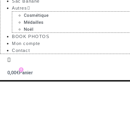
Sac Banane
Autres
Cosmétique
Médailles
Noël
BOOK PHOTOS
Mon compte
Contact
0
0,00
€
Panier