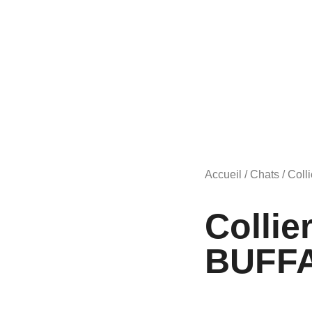
Accueil
/
Chats
/ Coll
Collie
BUFF