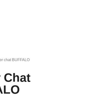
ier chat BUFFALO
r Chat
ALO