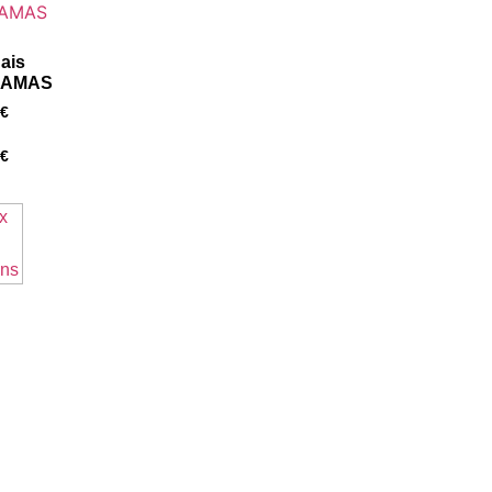
ais
AMAS
€
€
x
ons